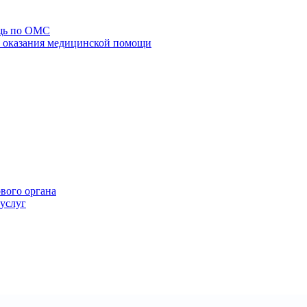
щь по ОМС
го оказания медицинской помощи
ового органа
 услуг