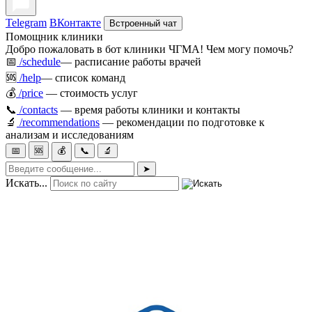
Telegram
ВКонтакте
Встроенный чат
Помощник клиники
Добро пожаловать в бот клиники ЧГМА! Чем могу помочь?
📅
/schedule
— расписание работы врачей
🆘
/help
— список команд
💰
/price
— стоимость услуг
📞
/contacts
— время работы клиники и контакты
🔬
/recommendations
— рекомендации по подготовке к
анализам и исследованиям
📅
🆘
💰
📞
🔬
➤
Искать...