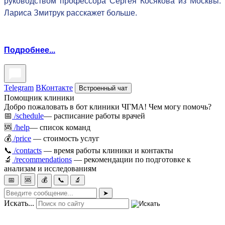
руководством профессора Сергея Косякова из Москвы.
Лариса Змитрук расскажет больше.
Подробнее...
Telegram
ВКонтакте
Встроенный чат
Помощник клиники
Добро пожаловать в бот клиники ЧГМА! Чем могу помочь?
📅
/schedule
— расписание работы врачей
🆘
/help
— список команд
💰
/price
— стоимость услуг
📞
/contacts
— время работы клиники и контакты
🔬
/recommendations
— рекомендации по подготовке к
анализам и исследованиям
📅
🆘
💰
📞
🔬
➤
Искать...