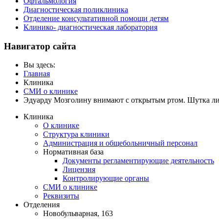
Офтальмология
Диагностическая поликлиника
Отделение консультативной помощи детям
Клинико- диагностическая лаборатория
Навигатор сайта
Вы здесь:
Главная
Клиника
СМИ о клинике
Эдуарду Мозголину внимают с открытым ртом. Шутка ли 
Клиника
О клинике
Структура клиники
Администрация и общебольничный персонал
Нормативная база
Документы регламентирующие деятельность
Лицензия
Контролирующие органы
СМИ о клинике
Реквизиты
Отделения
Новобульварная, 163