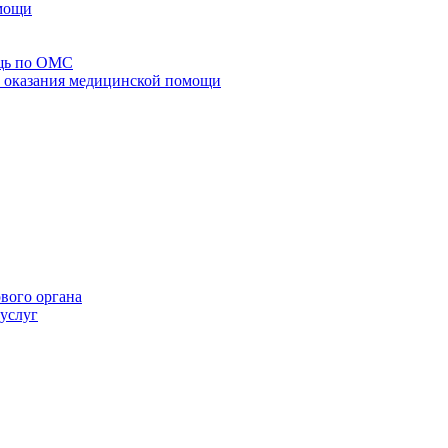
омощи
щь по ОМС
го оказания медицинской помощи
ового органа
 услуг