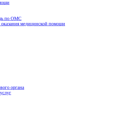
омощи
щь по ОМС
го оказания медицинской помощи
ового органа
 услуг