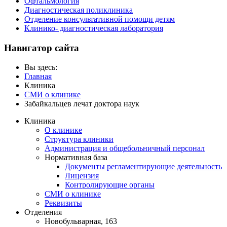
Офтальмология
Диагностическая поликлиника
Отделение консультативной помощи детям
Клинико- диагностическая лаборатория
Навигатор сайта
Вы здесь:
Главная
Клиника
СМИ о клинике
Забайкальцев лечат доктора наук
Клиника
О клинике
Структура клиники
Администрация и общебольничный персонал
Нормативная база
Документы регламентирующие деятельность
Лицензия
Контролирующие органы
СМИ о клинике
Реквизиты
Отделения
Новобульварная, 163