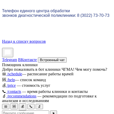
Телефон единого центра обработки
звонков диагностической поликлиники: 8 (3022) 73-70-73
Назад к списку вопросов
Telegram
ВКонтакте
Встроенный чат
Помощник клиники
Добро пожаловать в бот клиники ЧГМА! Чем могу помочь?
📅
/schedule
— расписание работы врачей
🆘
/help
— список команд
💰
/price
— стоимость услуг
📞
/contacts
— время работы клиники и контакты
🔬
/recommendations
— рекомендации по подготовке к
анализам и исследованиям
📅
🆘
💰
📞
🔬
➤