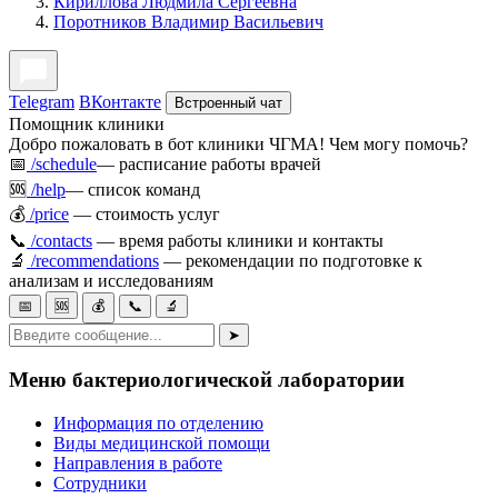
Кириллова Людмила Сергеевна
Поротников Владимир Васильевич
Telegram
ВКонтакте
Встроенный чат
Помощник клиники
Добро пожаловать в бот клиники ЧГМА! Чем могу помочь?
📅
/schedule
— расписание работы врачей
🆘
/help
— список команд
💰
/price
— стоимость услуг
📞
/contacts
— время работы клиники и контакты
🔬
/recommendations
— рекомендации по подготовке к
анализам и исследованиям
📅
🆘
💰
📞
🔬
➤
Меню бактериологической лаборатории
Информация по отделению
Виды медицинской помощи
Направления в работе
Сотрудники