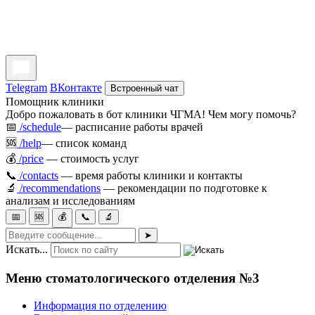
Telegram
ВКонтакте
Встроенный чат
Помощник клиники
Добро пожаловать в бот клиники ЧГМА! Чем могу помочь?
📅
/schedule
— расписание работы врачей
🆘
/help
— список команд
💰
/price
— стоимость услуг
📞
/contacts
— время работы клиники и контакты
🔬
/recommendations
— рекомендации по подготовке к
анализам и исследованиям
📅
🆘
💰
📞
🔬
➤
Искать...
Меню стоматологического отделения №3
Информация по отделению