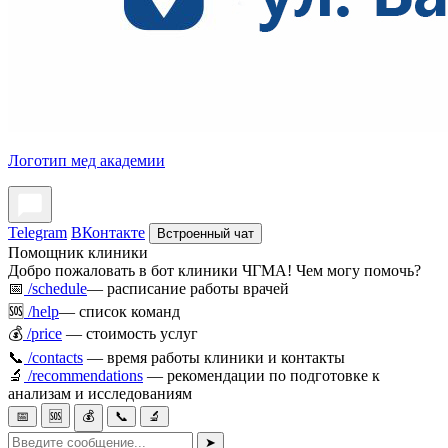
Логотип мед академии
Telegram
ВКонтакте
Встроенный чат
Помощник клиники
Добро пожаловать в бот клиники ЧГМА! Чем могу помочь?
📅
/schedule
— расписание работы врачей
🆘
/help
— список команд
💰
/price
— стоимость услуг
📞
/contacts
— время работы клиники и контакты
🔬
/recommendations
— рекомендации по подготовке к
анализам и исследованиям
📅
🆘
💰
📞
🔬
➤