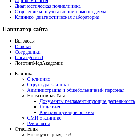
Офтальмология
Диагностическая поликлиника
Отделение консультативной помощи детям
Клинико- диагностическая лаборатория
Навигатор сайта
Вы здесь:
Главная
Сотрудники
Uncategorised
ЛоготипМедАкадемии
Клиника
О клинике
Структура клиники
Администрация и общебольничный персонал
Нормативная база
Документы регламентирующие деятельность
Лицензия
Контролирующие органы
СМИ о клинике
Реквизиты
Отделения
Новобульварная, 163