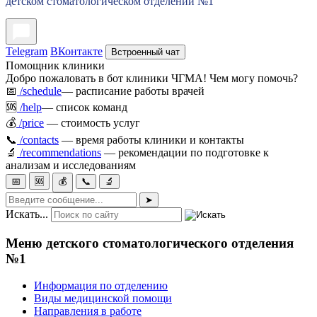
детском стоматологическом отделении №1
Telegram
ВКонтакте
Встроенный чат
Помощник клиники
Добро пожаловать в бот клиники ЧГМА! Чем могу помочь?
📅
/schedule
— расписание работы врачей
🆘
/help
— список команд
💰
/price
— стоимость услуг
📞
/contacts
— время работы клиники и контакты
🔬
/recommendations
— рекомендации по подготовке к
анализам и исследованиям
📅
🆘
💰
📞
🔬
➤
Искать...
Меню детского стоматологического отделения
№1
Информация по отделению
Виды медицинской помощи
Направления в работе