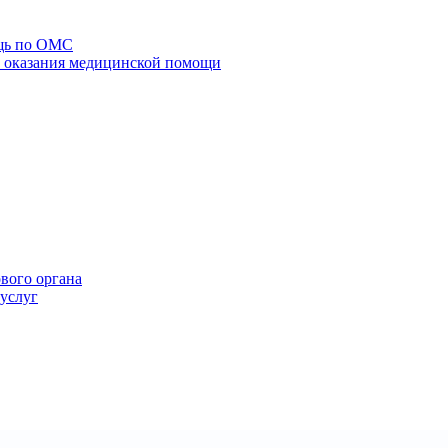
щь по ОМС
го оказания медицинской помощи
ового органа
 услуг