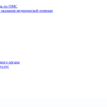
щь по ОМС
го оказания медицинской помощи
ового органа
 услуг