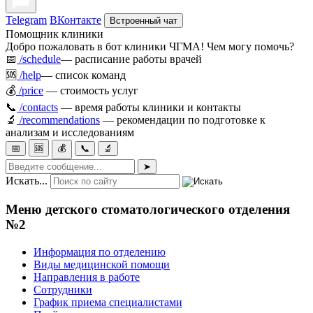
Telegram
ВКонтакте
Встроенный чат
Помощник клиники
Добро пожаловать в бот клиники ЧГМА! Чем могу помочь?
📅
/schedule
— расписание работы врачей
🆘
/help
— список команд
💰
/price
— стоимость услуг
📞
/contacts
— время работы клиники и контакты
🔬
/recommendations
— рекомендации по подготовке к
анализам и исследованиям
📅
🆘
💰
📞
🔬
➤
Искать...
Меню детского стоматологического отделения
№2
Информация по отделению
Виды медицинской помощи
Направления в работе
Сотрудники
График приема специалистами