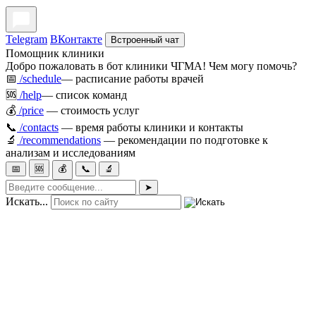
Telegram
ВКонтакте
Встроенный чат
Помощник клиники
Добро пожаловать в бот клиники ЧГМА! Чем могу помочь?
📅
/schedule
— расписание работы врачей
🆘
/help
— список команд
💰
/price
— стоимость услуг
📞
/contacts
— время работы клиники и контакты
🔬
/recommendations
— рекомендации по подготовке к
анализам и исследованиям
📅
🆘
💰
📞
🔬
➤
Искать...