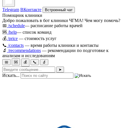
Telegram
ВКонтакте
Встроенный чат
Помощник клиники
Добро пожаловать в бот клиники ЧГМА! Чем могу помочь?
📅
/schedule
— расписание работы врачей
🆘
/help
— список команд
💰
/price
— стоимость услуг
📞
/contacts
— время работы клиники и контакты
🔬
/recommendations
— рекомендации по подготовке к
анализам и исследованиям
📅
🆘
💰
📞
🔬
➤
Искать...