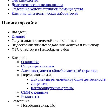
Офтальмология
Диагностическая поликлиника
Отделение консультативной помощи детям
Клинико- диагностическая лаборатория
Навигатор сайта
Вы здесь:
Главная
Услуги диагностической поликлиники
Эндоскопические исследования желудка и пищевода
ФГС c тестом на Helicobacter pylori
Клиника
О клинике
Структура клиники
Администрация и общебольничный персонал
Нормативная база
Документы регламентирующие деятельность
Лицензия
Контролирующие органы
СМИ о клинике
Реквизиты
Отделения
Новобульварная, 163