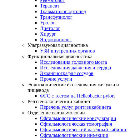
Ревматолог
Терапевт
Травматолог-ортопед
Трансфузиолог
Уролог
Диетолог
Хирург
Эндокринолог
Ультразвуковая диагностика
УЗИ внутренних органов
Функциональная диагностика
Исследования головного мозга
Исследования давления и сердца
Эхоангиография сосудов
Прочие услуги
Эндоскопические исследования желудка и
пищевода
ФГС c тестом на Helicobacter pylori
Рентгенологический кабинет
Перечень услуг рентгенкабинета
Отделение офтальмологии
Офтальмологические консультации
Офтальмологическая томография
Офтальмологический лазерный кабинет
Офтальмологические инъекции