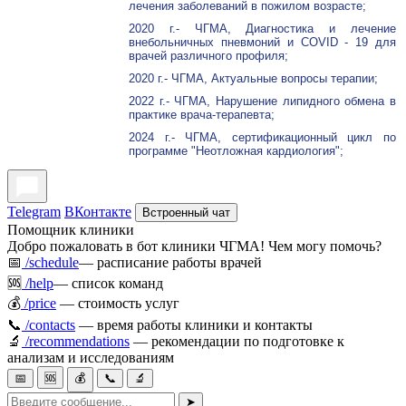
лечения заболеваний в пожилом возрасте;
2020 г.- ЧГМА, Диагностика и лечение
внебольничных пневмоний и COVID - 19 для
врачей различного профиля;
2020 г.- ЧГМА, Актуальные вопросы терапии;
2022 г.- ЧГМА, Нарушение липидного обмена в
практике врача-терапевта;
2024 г.- ЧГМА, сертификационный цикл по
программе "Неотложная кардиология";
Telegram
ВКонтакте
Встроенный чат
Помощник клиники
Добро пожаловать в бот клиники ЧГМА! Чем могу помочь?
📅
/schedule
— расписание работы врачей
🆘
/help
— список команд
💰
/price
— стоимость услуг
📞
/contacts
— время работы клиники и контакты
🔬
/recommendations
— рекомендации по подготовке к
анализам и исследованиям
📅
🆘
💰
📞
🔬
➤