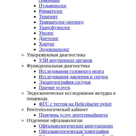
семейный
Пульмонолог
Ревматолог
Терапевт
Травматолог-ортопед
Трансфузиолог
Уролог
Диетолог
Хирург
Эндокринолог
Ультразвуковая диагностика
УЗИ внутренних органов
Функциональная диагностика
Исследования головного мозга
Исследования давления и сердца
Эхоангиография сосудов
Прочие услуги
Эндоскопические исследования желудка и
пищевода
ФГС c тестом на Helicobacter pylori
Рентгенологический кабинет
Перечень услуг рентгенкабинета
Отделение офтальмологии
Офтальмологические консультации
Офтальмологическая томография