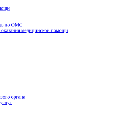
омощи
щь по ОМС
го оказания медицинской помощи
ового органа
 услуг