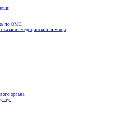
омощи
щь по ОМС
го оказания медицинской помощи
ового органа
 услуг