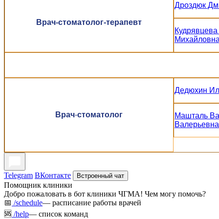
Дроздюк Дм
Врач-стоматолог-терапевт
Кудрявцева
Михайловн
Дедюхин Ил
Врач
-
стоматолог
Машталь В
Валерьевна
Telegram
ВКонтакте
Встроенный чат
Помощник клиники
Добро пожаловать в бот клиники ЧГМА! Чем могу помочь?
📅
/schedule
— расписание работы врачей
🆘
/help
— список команд