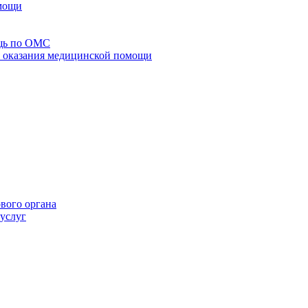
омощи
щь по ОМС
го оказания медицинской помощи
ового органа
 услуг